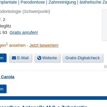
Implantate | Parodontose | Zahnreinigung | ästhetische Z
odontologie (Schwerpunkt)
. 2
teglitz
1 93
Gratis anrufen!
1
gen
ansehen
Jetzt bewerten!
en
E-Mail
Website
Gratis-Digitalcheck
Z
 Carola
en