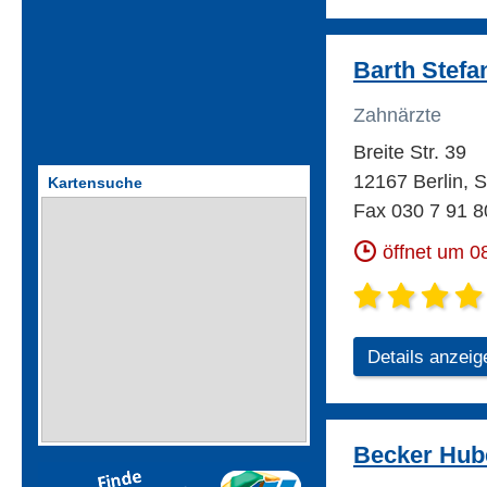
Barth Stefa
Zahnärzte
Breite Str. 39
12167 Berlin, S
Kartensuche
Fax 030 7 91 8
öffnet um 0
Details anzeig
Becker Hube