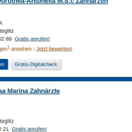
orothea-Antonella M.S.c Zahnärztin
 A
teglitz
02 88
Gratis anrufen!
1
gen
ansehen
Jetzt bewerten!
en
Gratis-Digitalcheck
aa Marina Zahnärzte
teglitz
2 21
Gratis anrufen!