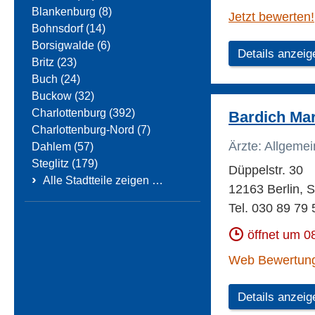
Blankenburg (8)
Jetzt bewerten!
Bohnsdorf (14)
Borsigwalde (6)
Details anzeig
Britz (23)
Buch (24)
Buckow (32)
Charlottenburg (392)
Bardich Mar
Charlottenburg-Nord (7)
Ärzte: Allgeme
Dahlem (57)
Steglitz (179)
Düppelstr. 30
›
Alle Stadtteile zeigen …
12163 Berlin, S
Tel. 030 89 79 
öffnet um 0
Web Bewertun
Details anzeig