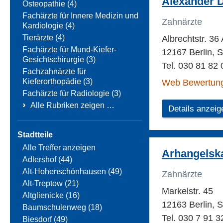
Alexander D
Osteopathie (4)
Fachärzte für Innere Medizin und
Zahnärzte
Kardiologie (4)
Tierärzte (4)
Albrechtstr. 36
Fachärzte für Mund-Kiefer-
12167 Berlin, S
Gesichtschirurgie (3)
Tel. 030 81 82 
Fachzahnärzte für
Kieferorthopädie (3)
Web Bewertun
Fachärzte für Radiologie (3)
›
Alle Rubriken zeigen …
Details anzeig
Stadtteile
Alle Treffer anzeigen
Arhangelsk
Adlershof (44)
Alt-Hohenschönhausen (49)
Zahnärzte
Alt-Treptow (21)
Markelstr. 45
Altglienicke (16)
12163 Berlin, S
Baumschulenweg (18)
Tel. 030 7 91 3
Biesdorf (49)