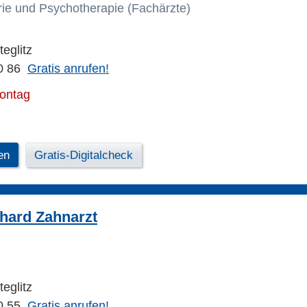
rie und Psychotherapie (Fachärzte)
teglitz
0 86
Gratis anrufen!
Montag
en
Gratis-Digitalcheck
hard Zahnarzt
teglitz
0 55
Gratis anrufen!