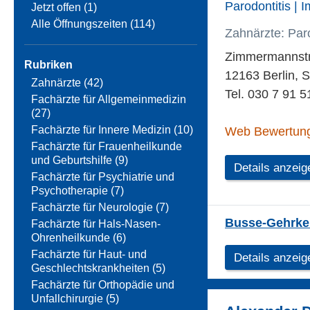
Parodontitis | 
Jetzt offen (1)
Alle Öffnungszeiten (114)
Zahnärzte: Par
Zimmermannstr
Rubriken
12163 Berlin, S
Zahnärzte (42)
Tel. 030 7 91 5
Fachärzte für Allgemeinmedizin
(27)
Fachärzte für Innere Medizin (10)
Web Bewertun
Fachärzte für Frauenheilkunde
und Geburtshilfe (9)
Details anzeig
Fachärzte für Psychiatrie und
Psychotherapie (7)
Fachärzte für Neurologie (7)
Busse-Gehrke
Fachärzte für Hals-Nasen-
Ohrenheilkunde (6)
Fachärzte für Haut- und
Details anzeig
Geschlechtskrankheiten (5)
Fachärzte für Orthopädie und
Unfallchirurgie (5)