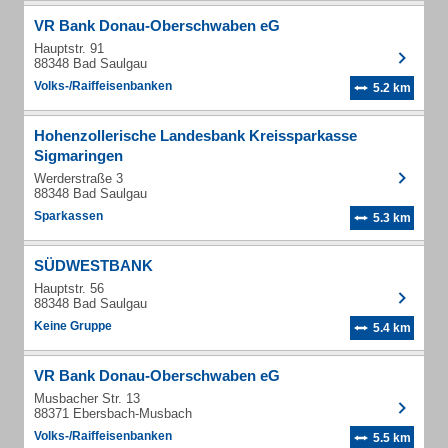
VR Bank Donau-Oberschwaben eG
Hauptstr. 91
88348 Bad Saulgau
Volks-/Raiffeisenbanken
5.2 km
Hohenzollerische Landesbank Kreissparkasse
Sigmaringen
Werderstraße 3
88348 Bad Saulgau
Sparkassen
5.3 km
SÜDWESTBANK
Hauptstr. 56
88348 Bad Saulgau
Keine Gruppe
5.4 km
VR Bank Donau-Oberschwaben eG
Musbacher Str. 13
88371 Ebersbach-Musbach
Volks-/Raiffeisenbanken
5.5 km