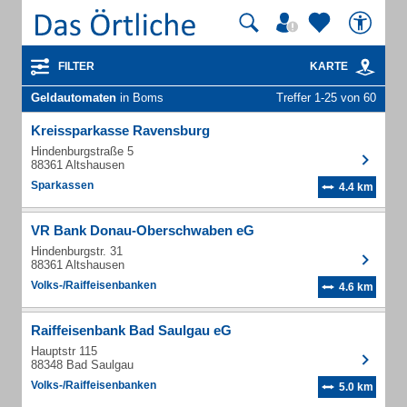
FILTER
KARTE
Geldautomaten
in Boms
Treffer 1-25 von 60
Kreissparkasse Ravensburg
Hindenburgstraße 5
88361 Altshausen
Sparkassen
4.4 km
VR Bank Donau-Oberschwaben eG
Hindenburgstr. 31
88361 Altshausen
Volks-/Raiffeisenbanken
4.6 km
Raiffeisenbank Bad Saulgau eG
Hauptstr 115
88348 Bad Saulgau
Volks-/Raiffeisenbanken
5.0 km