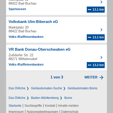
88422 Bad Buchau
Sparkassen
13.1 km
Volksbank Ulm-Biberach eG
Marktplatz 20
88422 Bad Buchau
Volks-/Raiffeisenbanken
13.1 km
VR Bank Donau-Oberschwaben eG
Zußdorfer Str. 22
88271 Wilhelmsdorf
Volks-/Raiffeisenbanken
13.2 km
1 von 3
WEITER
Das Örtliche
Geldautomaten-Suche
Geldautomaten Boms
Das Örtliche
Baden-Württemberg
Boms
|
|
|
Startseite
Suchbegriffe
Kontakt
Inhalte melden
|
|
Impressum
Nutzungsbedingungen
Datenschutz