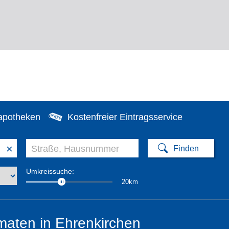
apotheken
Kostenfreier Eintragsservice
×
Umkreissuche:
20km
aten in Ehrenkirchen