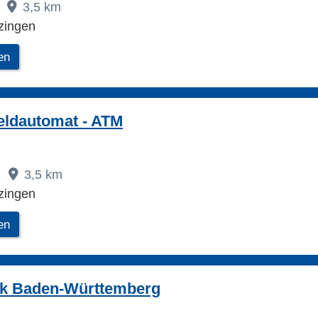
3,5 km
zingen
en
eldautomat - ATM
3,5 km
zingen
en
k Baden-Württemberg