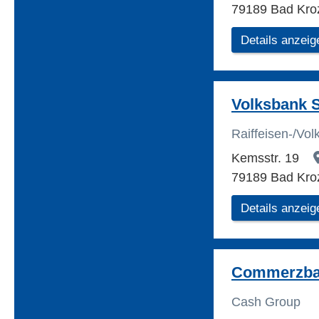
79189 Bad Kro
Details anzeig
Volksbank 
Raiffeisen-/Vo
Kemsstr. 19
79189 Bad Kro
Details anzeig
Commerzba
Cash Group