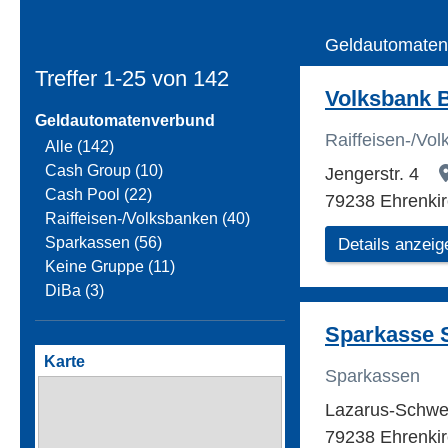
Geldautomaten
Treffer 1-25 von
142
Volksbank B
Geldautomatenverbund
Raiffeisen-/Vo
Alle (142)
Cash Group (10)
Jengerstr. 4
Cash Pool (22)
79238 Ehrenki
Raiffeisen-/Volksbanken (40)
Sparkassen (56)
Details anzeig
Keine Gruppe (11)
DiBa (3)
Sparkasse 
Karte
Sparkassen
Lazarus-Schwe
79238 Ehrenki