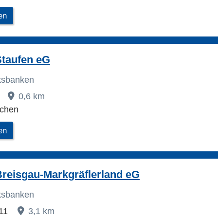
en
Staufen eG
lksbanken
1
0,6 km
rchen
en
reisgau-Markgräflerland eG
lksbanken
 11
3,1 km