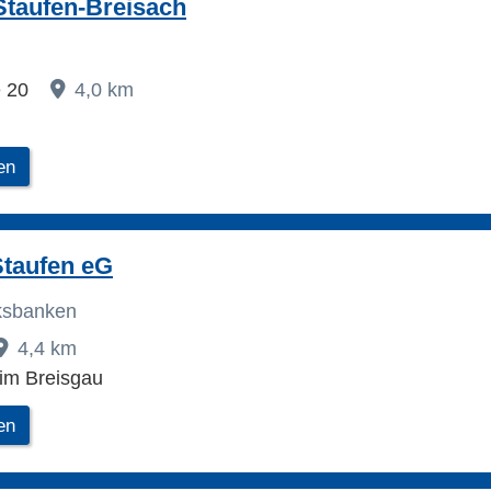
Staufen-Breisach
e 20
4,0 km
en
Staufen eG
lksbanken
4,4 km
im Breisgau
en