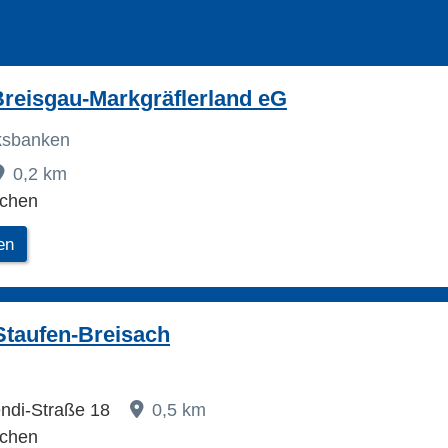
reisgau-Markgräflerland eG
lksbanken
0,2 km
rchen
en
Staufen-Breisach
ndi-Straße 18
0,5 km
rchen