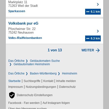
Marktplatz 11
71263 Weil der Stadt
Sparkassen
6.1 km
Volksbank pur eG
Pforzheimer Str. 22
75242 Neuhausen
Volks-/Raiffeisenbanken
6.3 km
1 von 13
WEITER
Das Örtliche
Geldautomaten-Suche
Geldautomaten Heimsheim
Das Örtliche
Baden-Württemberg
Heimsheim
|
|
|
Startseite
Suchbegriffe
Kontakt
Inhalte melden
|
|
Impressum
Nutzungsbedingungen
Datenschutz
Datenschutz-Einstellungen
|
Facebook - Fan werden
Auf Instagram folgen
Über den Messenger suchen