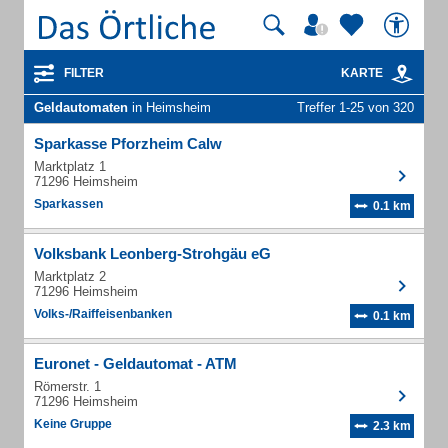
FILTER
KARTE
Geldautomaten
in Heimsheim
Treffer 1-25 von 320
Sparkasse Pforzheim Calw
Marktplatz 1
71296 Heimsheim
Sparkassen
0.1 km
Volksbank Leonberg-Strohgäu eG
Marktplatz 2
71296 Heimsheim
Volks-/Raiffeisenbanken
0.1 km
Euronet - Geldautomat - ATM
Römerstr. 1
71296 Heimsheim
Keine Gruppe
2.3 km