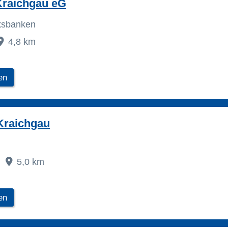
Kraichgau eG
lksbanken
4,8 km
en
Kraichgau
5,0 km
en