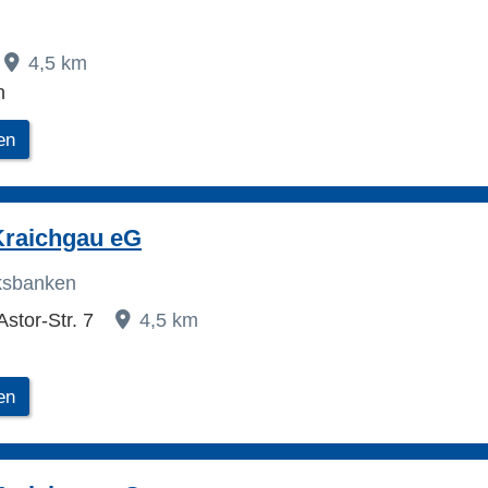
4,5 km
h
en
Kraichgau eG
lksbanken
stor-Str. 7
4,5 km
en