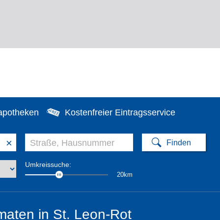
apotheken
Kostenfreier Eintragsservice
×
Umkreissuche:
20km
aten in St. Leon-Rot