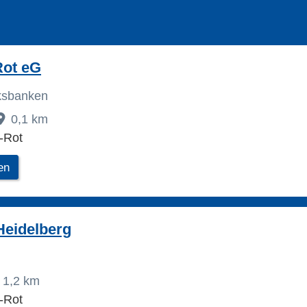
Rot eG
lksbanken
0,1 km
-Rot
en
Heidelberg
1,2 km
-Rot