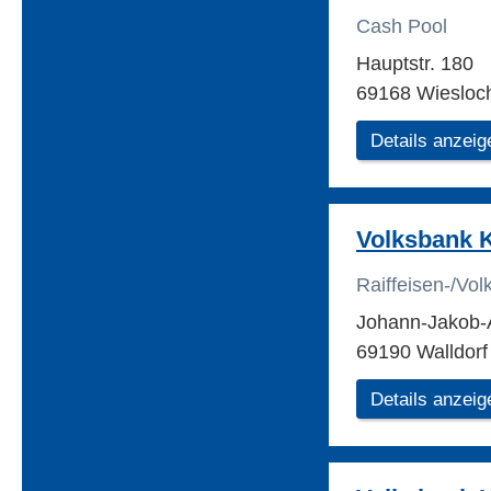
Cash Pool
Hauptstr. 180
69168 Wiesloc
Details anzeig
Volksbank 
Raiffeisen-/Vo
Johann-Jakob-A
69190 Walldorf
Details anzeig