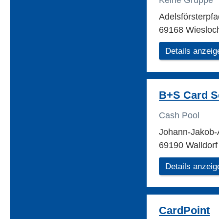
Keine Gruppe
Adelsförsterpf
69168 Wiesloc
Details anzeig
B+S Card S
Cash Pool
Johann-Jakob-A
69190 Walldorf
Details anzeig
CardPoint