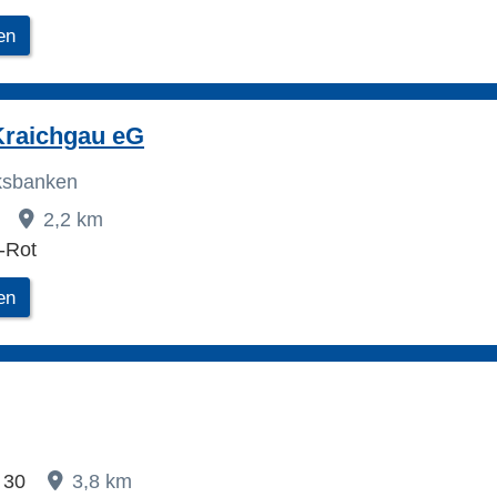
en
Kraichgau eG
lksbanken
3
2,2 km
-Rot
en
. 30
3,8 km