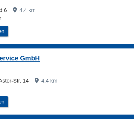
ad 6
4,4 km
h
en
ervice GmbH
stor-Str. 14
4,4 km
en