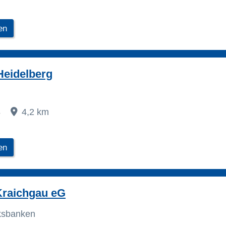
en
Heidelberg
3
4,2 km
en
Kraichgau eG
lksbanken