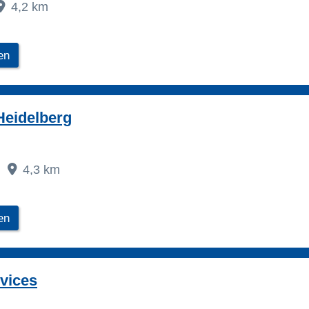
4,2 km
en
Heidelberg
4,3 km
en
vices