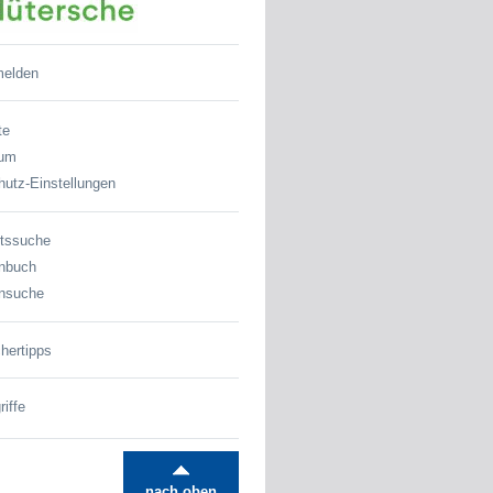
melden
te
sum
utz-Einstellungen
tssuche
nbuch
nsuche
hertipps
iffe
nach oben