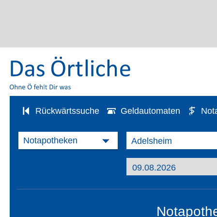
Rückwärtssuche
Geldautomaten
Not
Notapothe