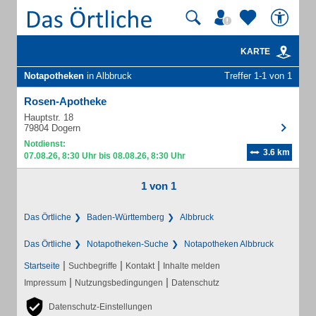
KARTE
Notapotheken
in Albbruck
Treffer 1-1 von 1
Rosen-Apotheke
Hauptstr. 18
79804 Dogern
Notdienst:
3.6 km
07.08.26, 8:30 Uhr bis 08.08.26, 8:30 Uhr
1 von 1
Das Örtliche
Baden-Württemberg
Albbruck
Das Örtliche
Notapotheken-Suche
Notapotheken Albbruck
|
|
|
Startseite
Suchbegriffe
Kontakt
Inhalte melden
|
|
Impressum
Nutzungsbedingungen
Datenschutz
Datenschutz-Einstellungen