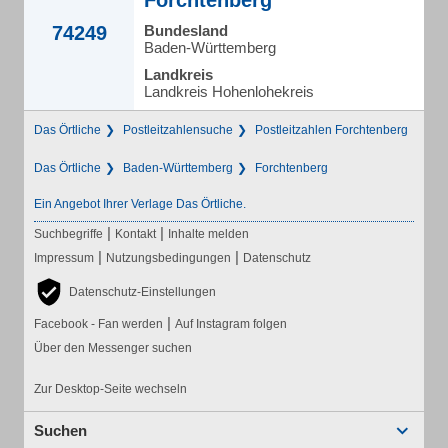
Forchtenberg
74249
Bundesland
Baden-Württemberg
Landkreis
Landkreis Hohenlohekreis
Das Örtliche
Postleitzahlensuche
Postleitzahlen Forchtenberg
Das Örtliche
Baden-Württemberg
Forchtenberg
Ein Angebot Ihrer Verlage Das Örtliche.
|
|
Suchbegriffe
Kontakt
Inhalte melden
|
|
Impressum
Nutzungsbedingungen
Datenschutz
Datenschutz-Einstellungen
|
Facebook - Fan werden
Auf Instagram folgen
Über den Messenger suchen
Zur Desktop-Seite wechseln
Suchen