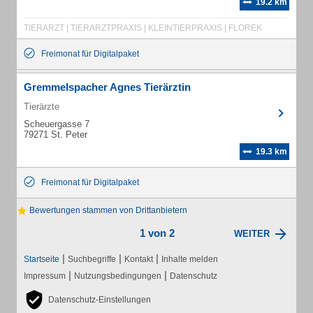
19.2 km
TIERARZT | TIERARZTPRAXIS | KLEINTIERPRAXIS | FLOREK
Freimonat für Digitalpaket
Gremmelspacher Agnes Tierärztin
Tierärzte
Scheuergasse 7
79271 St. Peter
19.3 km
Freimonat für Digitalpaket
Bewertungen stammen von Drittanbietern
1 von 2
WEITER
|
|
|
Startseite
Suchbegriffe
Kontakt
Inhalte melden
|
|
Impressum
Nutzungsbedingungen
Datenschutz
Datenschutz-Einstellungen