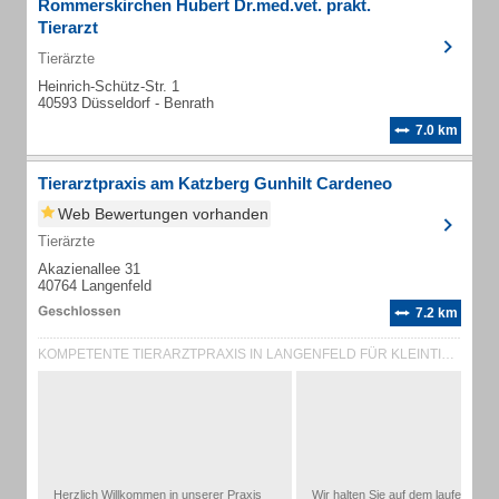
Rommerskirchen Hubert Dr.med.vet. prakt.
Tierarzt
Tierärzte
Heinrich-Schütz-Str. 1
40593 Düsseldorf - Benrath
7.0 km
Tierarztpraxis am Katzberg Gunhilt Cardeneo
Web Bewertungen vorhanden
Tierärzte
Akazienallee 31
40764 Langenfeld
7.2 km
KOMPETENTE TIERARZTPRAXIS IN LANGENFELD FÜR KLEINTIERE, VÖGEL & REPTILIEN - MI...
Herzlich Willkommen in unserer Praxis
Wir halten Sie auf dem laufenden