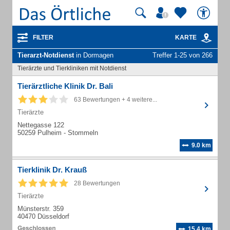
FILTER
KARTE
Tierarzt-Notdienst
in Dormagen
Treffer 1-25 von 266
Tierärzte und Tierkliniken mit Notdienst
Tierärztliche Klinik Dr. Bali
63 Bewertungen + 4 weitere...
Tierärzte
Nettegasse 122
50259 Pulheim - Stommeln
9.0 km
Tierklinik Dr. Krauß
28 Bewertungen
Tierärzte
Münsterstr. 359
40470 Düsseldorf
15.4 km