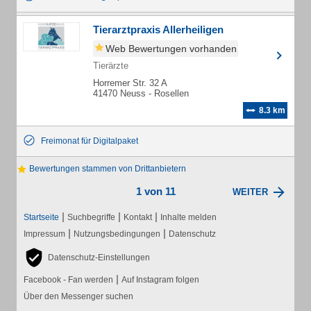
Tierarztpraxis Allerheiligen
Web Bewertungen vorhanden
Tierärzte
Horremer Str. 32 A
41470 Neuss - Rosellen
8.3 km
Freimonat für Digitalpaket
Bewertungen stammen von Drittanbietern
1 von 11
WEITER
|
|
|
Startseite
Suchbegriffe
Kontakt
Inhalte melden
|
|
Impressum
Nutzungsbedingungen
Datenschutz
Datenschutz-Einstellungen
|
Facebook - Fan werden
Auf Instagram folgen
Über den Messenger suchen