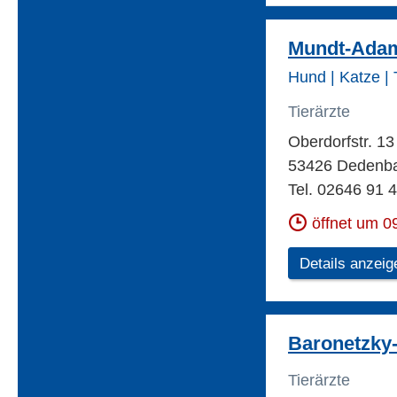
Mundt-Adam 
Hund | Katze | T
Tierärzte
Oberdorfstr. 1
53426 Dedenb
Tel. 02646 91 
öffnet um 0
Details anzeig
Baronetzky-
Tierärzte