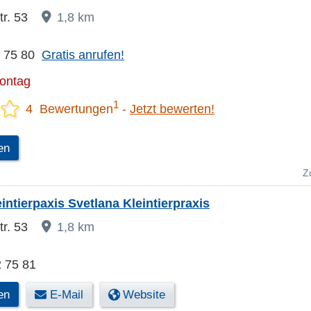
r. 53
1,8 km
2 75 80
Gratis anrufen!
Montag
1
4 Bewertungen
Jetzt bewerten!
en
Z
ntierpaxis Svetlana Kleintierpraxis
r. 53
1,8 km
 75 81
en
E-Mail
Website