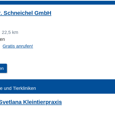
Dr. Schneichel GmbH
22,5 km
fen
Gratis anrufen!
en
te und Tierkliniken
vetlana Kleintierpraxis