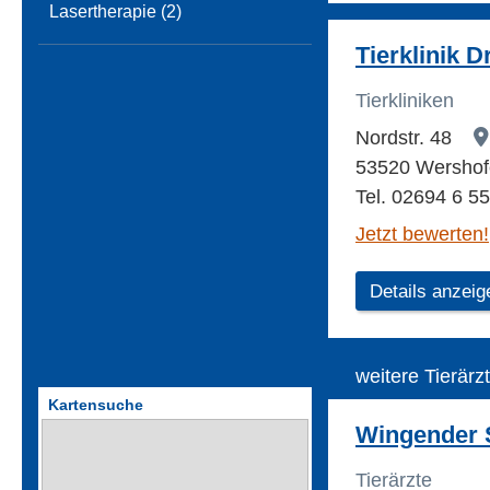
Lasertherapie (2)
Tierklinik 
Tierkliniken
Nordstr. 48
53520 Wersho
Tel. 02694 6 55
Jetzt bewerten!
Details anzeig
weitere Tierärz
Kartensuche
Wingender S
Tierärzte