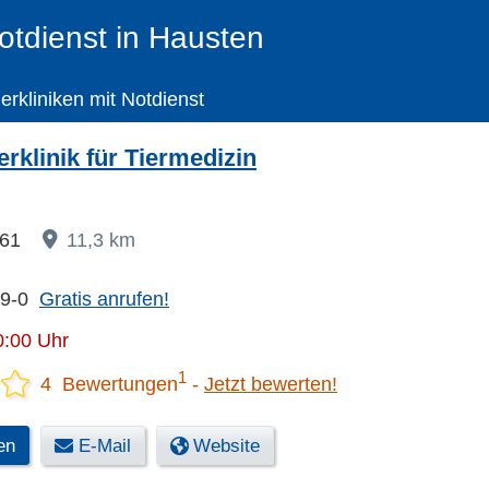
Notdienst in Hausten
ierkliniken mit Notdienst
ierklinik für Tiermedizin
 61
11,3 km
59-0
Gratis anrufen!
0:00 Uhr
1
4 Bewertungen
Jetzt bewerten!
en
E-Mail
Website