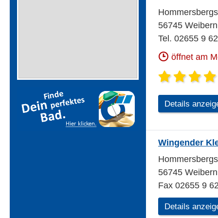
Hommersbergst
56745 Weibern
Tel. 02655 9 6
öffnet am 
Details anzeig
Wingender Klei
Hommersbergst
56745 Weibern
Fax 02655 9 62
Details anzeig