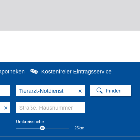
apotheken
Kostenfreier Eintragsservice
×
×
Umkreissuche:
25km