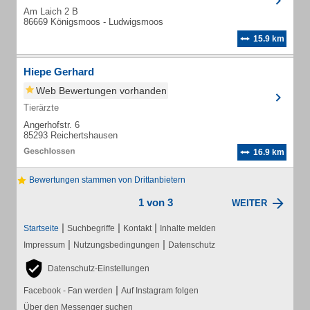
Am Laich 2 B
86669 Königsmoos - Ludwigsmoos
15.9 km
Hiepe Gerhard
Web Bewertungen vorhanden
Tierärzte
Angerhofstr. 6
85293 Reichertshausen
16.9 km
Bewertungen stammen von Drittanbietern
1 von 3
WEITER
|
|
|
Startseite
Suchbegriffe
Kontakt
Inhalte melden
|
|
Impressum
Nutzungsbedingungen
Datenschutz
Datenschutz-Einstellungen
|
Facebook - Fan werden
Auf Instagram folgen
Über den Messenger suchen