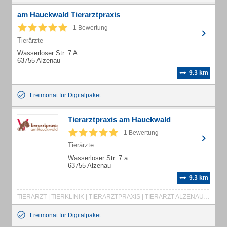
am Hauckwald Tierarztpraxis
1 Bewertung
Tierärzte
Wasserloser Str. 7 A
63755 Alzenau
9.3 km
Freimonat für Digitalpaket
Tierarztpraxis am Hauckwald
1 Bewertung
Tierärzte
Wasserloser Str. 7 a
63755 Alzenau
9.3 km
TIERARZT | TIERKLINIK | TIERARZTPRAXIS | TIERARZT ALZENAU | ALLGEMEINE KLINISCHE UNTERSUCHUNG | VORSORGEUNTERSUCHUNG | LABOR | ZAHNBEHANDLUNGEN | DIGITALES RÖNTGEN | TAGESSTATION FÜR PATIENTEN | DIGITALES ULTRASCHALL | WEICHTEILOPERATIONEN | AUGENUNTERSUCHUNGEN
Freimonat für Digitalpaket