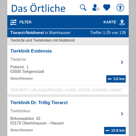
FILTER
KARTE
Tierarzt-Notdienst
in Mainhausen
Treffer 1-25 von 139
Tierärzte und Tierkliniken mit Notdienst
Tierklinik Evidensia
Tierärzte
Peterstr. 1
63500 Seligenstadt
3.0 km
TIERARZT | URLAUBSPFLEGE | HUND | KATZE | PAPAGEI | HEIMTIERE | IMPFUNG | APOTHEKE
Tierklinik Dr. Trillig Tierarzt
Tierkliniken
Birkenwaldstr. 42
63179 Obertshausen - Hausen
10.8 km