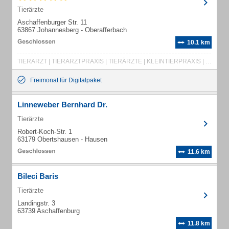
Tierärzte
Aschaffenburger Str. 11
63867 Johannesberg - Oberafferbach
10.1 km
TIERARZT | TIERARZTPRAXIS | TIERÄRZTE | KLEINTIERPRAXIS | WELPENVERMITTLUNG | FUTTER | TIERFUTTER | HEIMTIERE | NOTDIENST | CHIRURGIE | GELENKCHIRURGIE | DERMATOLOGIE OPHTALMOLOGIE | HUND | KATZE | ONLINE-TERMINVERGABE | DENTALBEHANDLUNG U. CHIRURGIE | NOTFALL | KASTRATION | ZAHNKORREKTUR | ULTRASCHALL | PATELLA-LUXATION | OPERATIONEN | NOTFÄLLE JEDERZEIT | MD-RÖNTGEN | KLEINTIERE | HAUSEIGENES LABOR | FACHTIERARZT | EIGENES LABOR | DIGITALES RÖNTGEN | DIGITALES RÖNTGEN | ALLERGIEDIAGNOSTIK
Freimonat für Digitalpaket
Linneweber Bernhard Dr.
Tierärzte
Robert-Koch-Str. 1
63179 Obertshausen - Hausen
11.6 km
Bileci Baris
Tierärzte
Landingstr. 3
63739 Aschaffenburg
11.8 km