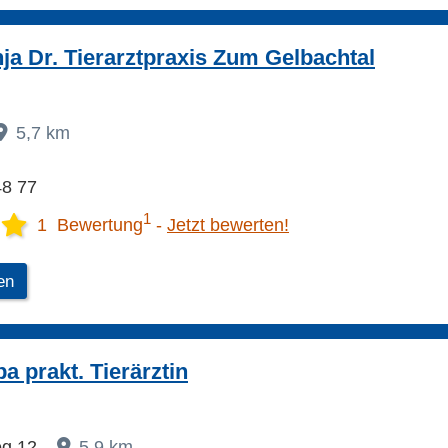
a Dr. Tierarztpraxis Zum Gelbachtal
5,7 km
48 77
1
1 Bewertung
Jetzt bewerten!
en
a prakt. Tierärztin
eg 12
5,9 km