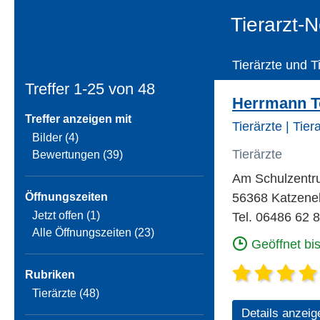
Tierarzt-N
Tierärzte und T
Treffer 1-25 von
48
Herrmann To
Treffer anzeigen mit
Tierärzte | Tier
Bilder (4)
Tierärzte
Bewertungen (39)
Am Schulzent
Öffnungszeiten
56368 Katzene
Jetzt offen (1)
Tel. 06486 62 
Alle Öffnungszeiten (23)
Geöffnet bi
Rubriken
Tierärzte (48)
Details anzeig