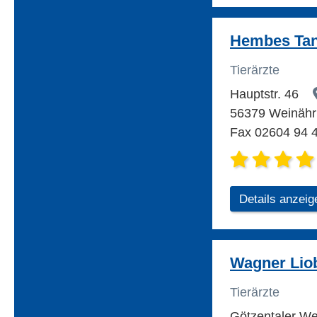
Hembes Tanj
Tierärzte
Hauptstr. 46
56379 Weinähr
Fax 02604 94 
Details anzeig
Wagner Liob
Tierärzte
Götzentaler W