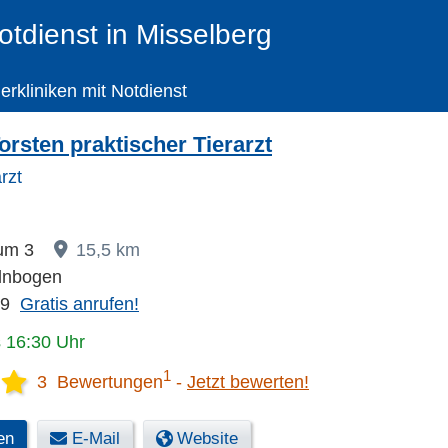
otdienst in Misselberg
ierkliniken mit Notdienst
rsten praktischer Tierarzt
arzt
rum 3
15,5 km
lnbogen
89
Gratis anrufen!
s 16:30 Uhr
1
3 Bewertungen
Jetzt bewerten!
en
E-Mail
Website