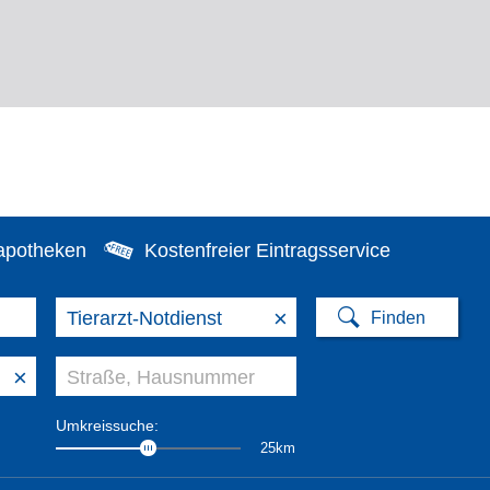
apotheken
Kostenfreier Eintragsservice
×
×
Umkreissuche:
25km