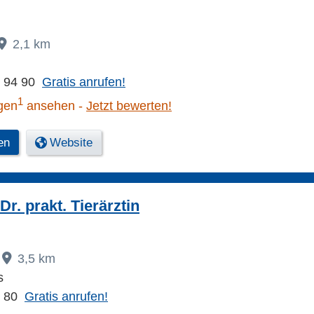
2,1 km
0 94 90
Gratis anrufen!
1
gen
ansehen
Jetzt bewerten!
en
Website
 Dr. prakt. Tierärztin
3,5 km
s
4 80
Gratis anrufen!