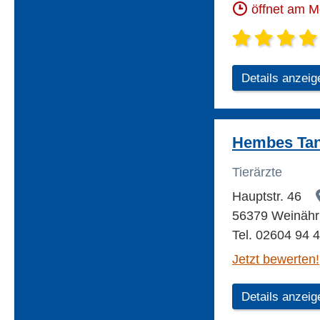
öffnet am 
Details anzeig
Hembes Tan
Tierärzte
Hauptstr. 46
56379 Weinähr
Tel. 02604 94 
Jetzt bewerten!
Details anzeig