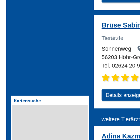
Brüse Sabine
Tierärzte
Sonnenweg
56203 Höhr-Gr
Tel. 02624 20 
Details anzeig
Kartensuche
weitere Tierärz
Adina Kazmi