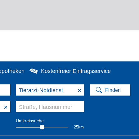
apotheken
Kostenfreier Eintragsservice
×
×
Umkreissuche:
25km