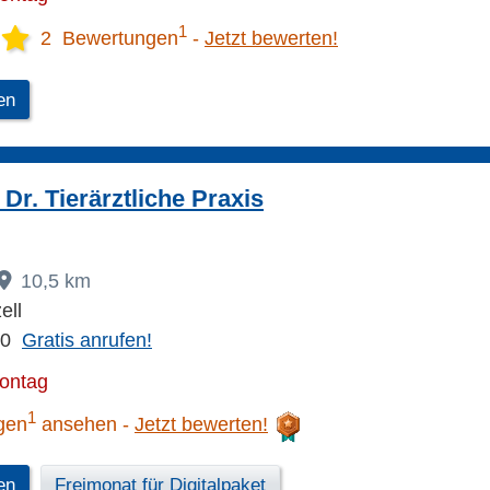
1
2 Bewertungen
Jetzt bewerten!
en
Dr. Tierärztliche Praxis
10,5 km
ell
00
Gratis anrufen!
Montag
1
gen
ansehen
Jetzt bewerten!
en
Freimonat für Digitalpaket