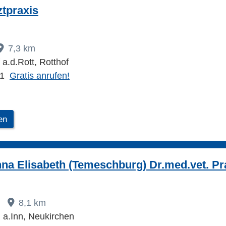
ztpraxis
7,3 km
a.d.Rott, Rotthof
11
Gratis anrufen!
en
na Elisabeth (Temeschburg) Dr.med.vet. Pra
8,1 km
a.Inn, Neukirchen