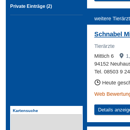
Private Einträge (2)
weitere Tierärz
Schnabel Mi
Tierärzte
Mittich 6
1
94152 Neuhaus 
Tel. 08503 9 2
Heute gesc
Web Bewertun
Details anzeig
Kartensuche