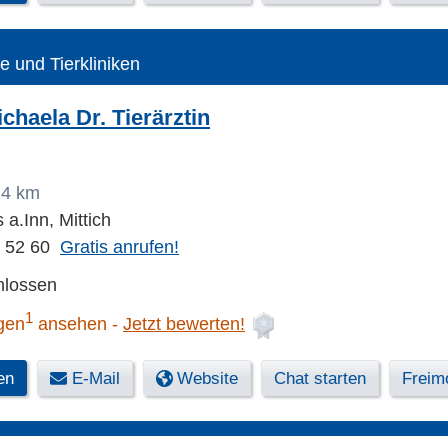
te und Tierkliniken
chaela Dr. Tierärztin
,4 km
a.Inn, Mittich
4 52 60
Gratis anrufen!
hlossen
1
gen
ansehen
Jetzt bewerten!
en
E-Mail
Website
Chat starten
Freimo