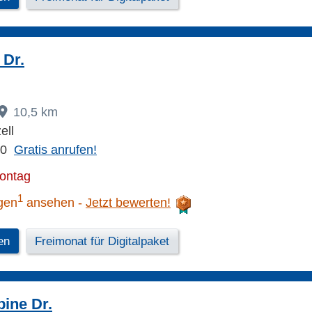
 Dr.
10,5 km
ell
00
Gratis anrufen!
Montag
1
gen
ansehen
Jetzt bewerten!
en
Freimonat für Digitalpaket
ine Dr.