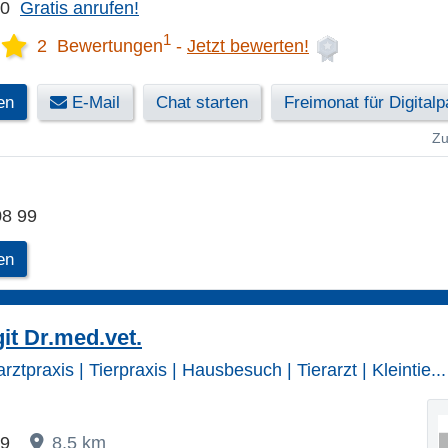
20
Gratis anrufen!
1
2 Bewertungen
Jetzt bewerten!
en
E-Mail
Chat starten
Freimonat für Digitalp
Zu
08 99
en
it Dr.med.vet.
rarztpraxis | Tierpraxis | Hausbesuch | Tierarzt | Kleintie...
49
8,5 km