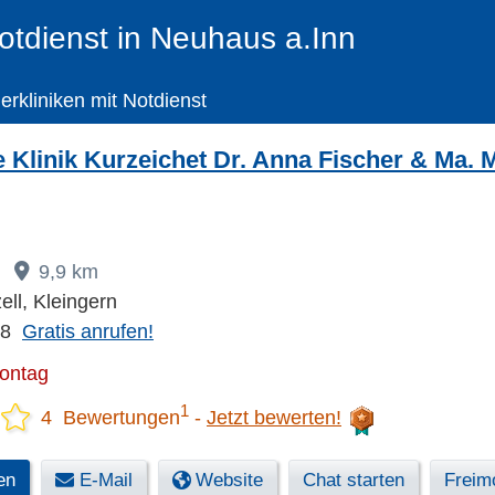
Notdienst in Neuhaus a.Inn
ierkliniken mit Notdienst
he Klinik Kurzeichet Dr. Anna Fischer & Ma
9,9 km
ll, Kleingern
88
Gratis anrufen!
Montag
1
4 Bewertungen
Jetzt bewerten!
en
E-Mail
Website
Chat starten
Freimo