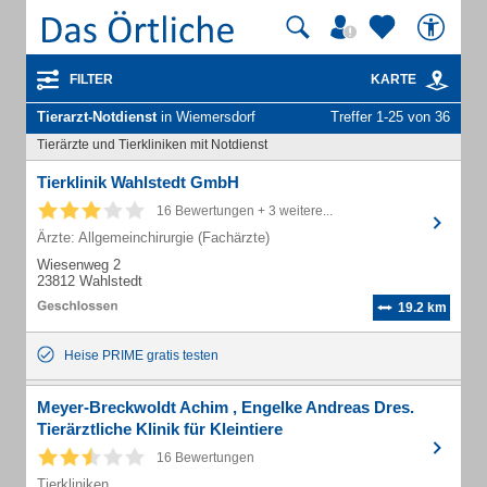
FILTER
KARTE
Tierarzt-Notdienst
in Wiemersdorf
Treffer 1-25 von 36
Tierärzte und Tierkliniken mit Notdienst
Tierklinik Wahlstedt GmbH
16 Bewertungen + 3 weitere...
Ärzte: Allgemeinchirurgie (Fachärzte)
Wiesenweg 2
23812 Wahlstedt
19.2 km
Heise PRIME gratis testen
Meyer-Breckwoldt Achim , Engelke Andreas Dres.
Tierärztliche Klinik für Kleintiere
16 Bewertungen
Tierkliniken