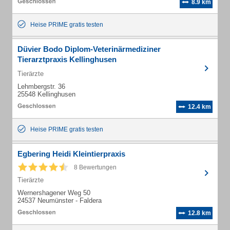
8.9 km
Heise PRIME gratis testen
Düvier Bodo Diplom-Veterinärmediziner
Tierarztpraxis Kellinghusen
Tierärzte
Lehmbergstr. 36
25548 Kellinghusen
12.4 km
Heise PRIME gratis testen
Egbering Heidi Kleintierpraxis
8 Bewertungen
Tierärzte
Wernershagener Weg 50
24537 Neumünster - Faldera
12.8 km