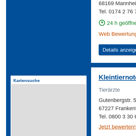
68169 Mannheim
Tel. 0174 2 76 
24 h geöffn
Web Bewertun
Details anzeig
Kleintiernot
Kartensuche
Tierärzte
Gutenbergstr. 
67227 Frankent
Tel. 0800 3 30 
Jetzt bewerten!