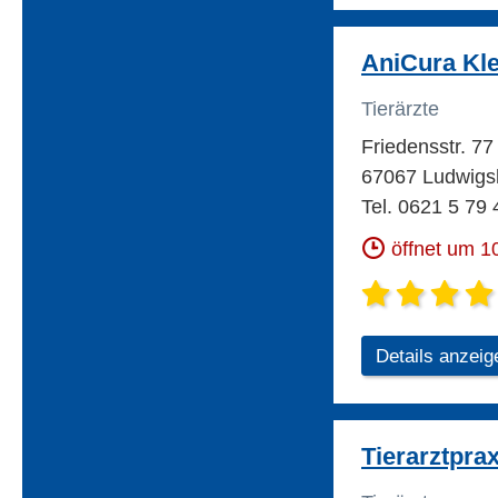
AniCura Kle
Tierärzte
Friedensstr. 7
67067 Ludwigs
Tel. 0621 5 79 
öffnet um 1
Details anzeig
Tierarztpra