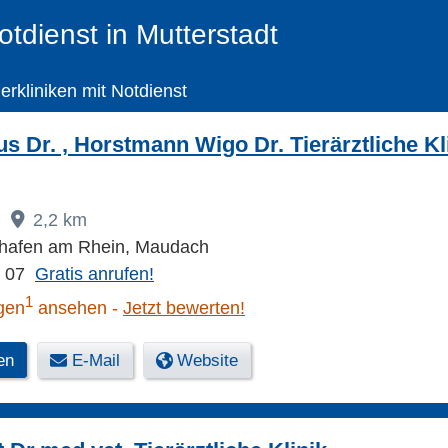
otdienst in Mutterstadt
ierkliniken mit Notdienst
s Dr. , Horstmann Wigo Dr. Tierärztliche Kli
2,2 km
hafen am Rhein, Maudach
9 07
Gratis anrufen!
1
gen
ansehen
Jetzt bewerten!
en
E-Mail
Website