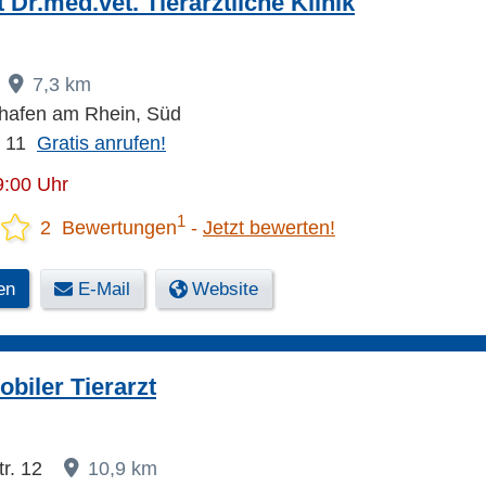
 Dr.med.vet. Tierärztliche Klinik
7,3 km
hafen am Rhein, Süd
 11
Gratis anrufen!
9:00 Uhr
1
2 Bewertungen
Jetzt bewerten!
en
E-Mail
Website
obiler Tierarzt
tr. 12
10,9 km