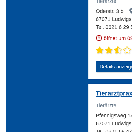
Tierärzte
Oderstr. 3 b
67071 Ludwigs
Tel. 0621 6 29 
öffnet um 0
Details anzeig
Tierarztpra
Tierärzte
Pfennigsweg 
67071 Ludwigs
Tel. 0621 68 4