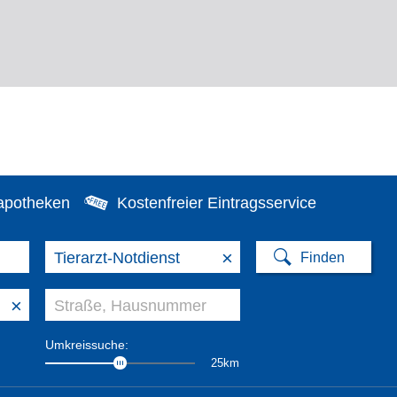
apotheken
Kostenfreier Eintragsservice
×
×
Umkreissuche:
25km