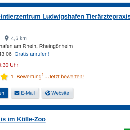
intierzentrum Ludwigshafen Tierärztepraxi
7
4,6 km
hafen am Rhein, Rheingönheim
43 06
Gratis anrufen!
0:30 Uhr
1
1 Bewertung
Jetzt bewerten!
en
E-Mail
Website
xis im Kölle-Zoo