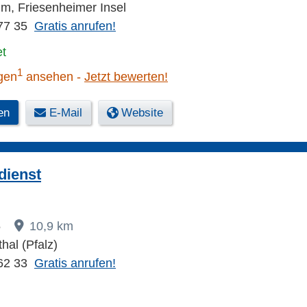
, Friesenheimer Insel
77 35
Gratis anrufen!
et
1
gen
ansehen
Jetzt bewerten!
en
E-Mail
Website
dienst
5
10,9 km
hal (Pfalz)
62 33
Gratis anrufen!