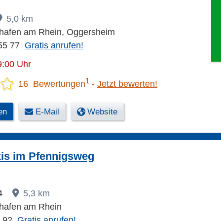
5,0 km
hafen am Rhein, Oggersheim
55 77
Gratis anrufen!
9:00 Uhr
1
16 Bewertungen
Jetzt bewerten!
en
E-Mail
Website
xis im Pfennigsweg
14
5,3 km
hafen am Rhein
7 92
Gratis anrufen!