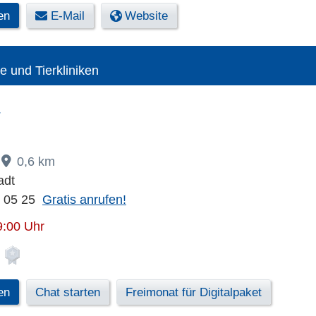
en
E-Mail
Website
te und Tierkliniken
0,6 km
adt
2 05 25
Gratis anrufen!
9:00 Uhr
en
Chat starten
Freimonat für Digitalpaket