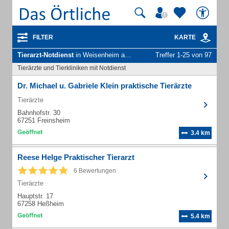
FILTER
KARTE
Tierarzt-Notdienst
in Weisenheim am Sand
Treffer 1-25 von 97
Tierärzte und Tierkliniken mit Notdienst
Dr. Michael u. Gabriele Klein praktische Tierärzte
Tierärzte
Bahnhofstr. 30
67251 Freinsheim
3.4 km
Reese Helge Praktischer Tierarzt
6 Bewertungen
Tierärzte
Hauptstr. 17
67258 Heßheim
5.4 km